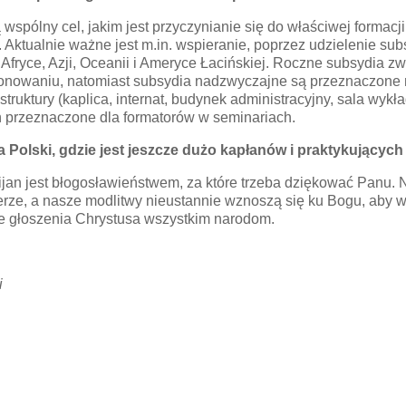
spólny cel, jakim jest przyczynianie się do właściwej formacji
 Aktualnie ważne jest m.in. wspieranie, poprzez udzielenie su
fryce, Azji, Oceanii i Ameryce Łacińskiej. Roczne subsydia 
jonowaniu, natomiast subsydia nadzwyczajne są przeznaczone
struktury (kaplica, internat, budynek administracyjny, sala wyk
ń przeznaczone dla formatorów w seminariach.
a Polski, gdzie jest jeszcze dużo kapłanów i praktykujących
ijan jest błogosławieństwem, za które trzeba dziękować Panu. N
rze, a nasze modlitwy nieustannie wznoszą się ku Bogu, aby w
e głoszenia Chrystusa wszystkim narodom.
i