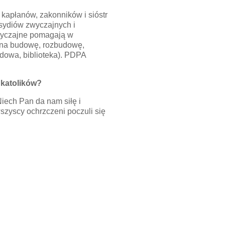
 kapłanów, zakonników i sióstr
bsydiów zwyczajnych i
zwyczajne pomagają w
 na budowę, rozbudowę,
ładowa, biblioteka). PDPA
 katolików?
iech Pan da nam siłę i
szyscy ochrzczeni poczuli się