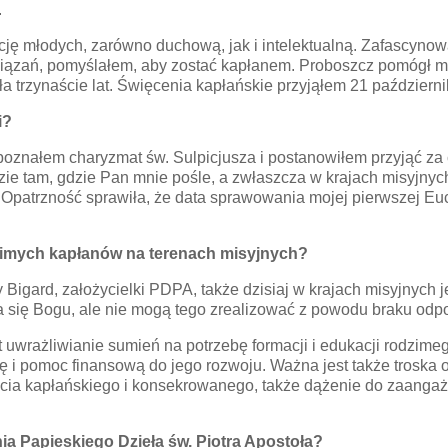
.
ję młodych, zarówno duchową, jak i intelektualną. Zafascynow
ązań, pomyślałem, aby zostać kapłanem. Proboszcz pomógł mi
a trzynaście lat. Święcenia kapłańskie przyjąłem 21 październi
i?
poznałem charyzmat św. Sulpicjusza i postanowiłem przyjąć za
 tam, gdzie Pan mnie pośle, a zwłaszcza w krajach misyjnych,
patrzność sprawiła, że data sprawowania mojej pierwszej Euch
zimych kapłanów na terenach misyjnych?
igard, założycielki PDPA, także dzisiaj w krajach misyjnych je
się Bogu, ale nie mogą tego zrealizować z powodu braku odpo
t uwrażliwianie sumień na potrzebę formacji i edukacji rodzim
ę i pomoc finansową do jego rozwoju. Ważna jest także troska 
ycia kapłańskiego i konsekrowanego, także dążenie do zaanga
nia Papieskiego Dzieła św. Piotra Apostoła?