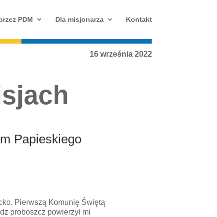
 przez PDM
Dla misjonarza
Kontakt
16 września 2022
isjach
ym Papieskiego
iecko. Pierwszą Komunię Świętą
ądz proboszcz powierzył mi