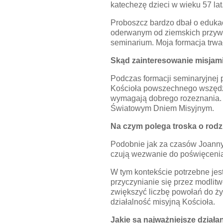
katechezę dzieci w wieku 57 lat
Proboszcz bardzo dbał o edukac
oderwanym od ziemskich przywi
seminarium. Moja formacja trwał
Skąd zainteresowanie misjam
Podczas formacji seminaryjnej 
Kościoła powszechnego wszędzie
wymagają dobrego rozeznania. O
Światowym Dniem Misyjnym.
Na czym polega troska o rod
Podobnie jak za czasów Joanny B
czują wezwanie do poświęcenia 
W tym kontekście potrzebne jes
przyczynianie się przez modlitw
zwiększyć liczbę powołań do ż
działalność misyjną Kościoła.
Jakie są najważniejsze działa