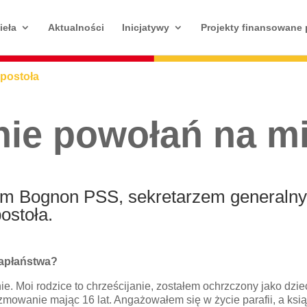
ieła
Aktualności
Inicjatywy
Projekty finansowane
Apostoła
ie powołań na m
em Bognon PSS, sekretarzem generaln
ostoła.
kapłaństwa?
nie. Moi rodzice to chrześcijanie, zostałem ochrzczony jako dz
rzmowanie mając 16 lat. Angażowałem się w życie parafii, a ksi