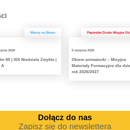
ści
Wierzę na Słowo
Papieskie Dzieło Misyjne Dz
rpnia 2026
5 sierpnia 2026
lm 85 | XIX Niedziela Zwykła |
Okiem animatorki – Misyjne
 A
Materiały Formacyjne dla dzi
rok 2026/2027
Dołącz do nas
Zapisz się do newslettera