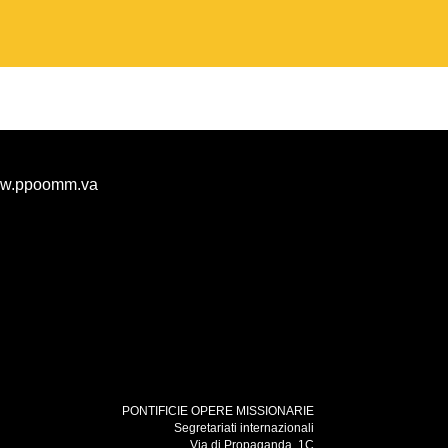
w.ppoomm.va
PONTIFICIE OPERE MISSIONARIE
Segretariati internazionali
Via di Propaganda, 1C